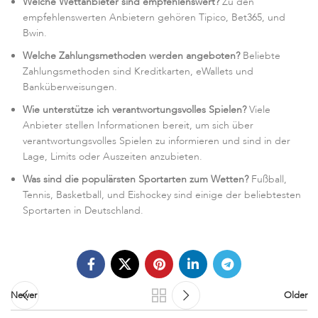
Welche Wettanbieter sind empfehlenswert?
Zu den
empfehlenswerten Anbietern gehören Tipico, Bet365, und
Bwin.
Welche Zahlungsmethoden werden angeboten?
Beliebte
Zahlungsmethoden sind Kreditkarten, eWallets und
Banküberweisungen.
Wie unterstütze ich verantwortungsvolles Spielen?
Viele
Anbieter stellen Informationen bereit, um sich über
verantwortungsvolles Spielen zu informieren und sind in der
Lage, Limits oder Auszeiten anzubieten.
Was sind die populärsten Sportarten zum Wetten?
Fußball,
Tennis, Basketball, und Eishockey sind einige der beliebtesten
Sportarten in Deutschland.
Newer
Older