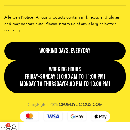
Allergen Notice: All our products contain milk, egg, and gluten,
and may contain nuts. Please inform us of any allergies before
ordering.
Working Days: EveryDay
Working Hours
Friday-Sunday (10:00 AM to 11:00 PM)
Monday to Thursday(4:00 PM to 10:00 PM)
CopyRights
2025
CRUMBYLICIOUS.COM
0