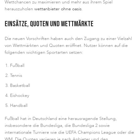
Wettchancen zu maximieren und mehr aus ihrem Spiel
herauszuholen
wettanbieter ohne oasis
.
Einsätze, Quoten und Wettmärkte
Die neuen Vorschriften haben auch den Zugang zu einer Vielzahl
von Wettmärkten und Quoten eröffnet. Nutzer können auf die
folgenden wichtigen Sportarten setzen:
Fußball
Tennis
Basketball
Eishockey
Handball
Fußball hat in Deutschland eine herausragende Stellung,
insbesondere die Bundesliga, die Bundesliga 2 sowie
internationale Turniere wie die UEFA Champions League oder die
WM. Die Quoten variieren je nach Anbieter und den