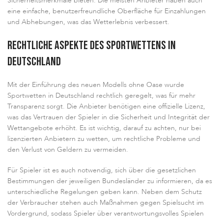
Sicherheitsmerkmale bieten. Die meisten Anbieter haben auch
eine einfache, benutzerfreundliche Oberfläche für Einzahlungen
und Abhebungen, was das Wetterlebnis verbessert.
Rechtliche Aspekte des Sportwettens in
Deutschland
Mit der Einführung des neuen Modells ohne Oase wurde
Sportwetten in Deutschland rechtlich geregelt, was für mehr
Transparenz sorgt. Die Anbieter benötigen eine offizielle Lizenz,
was das Vertrauen der Spieler in die Sicherheit und Integrität der
Wettangebote erhöht. Es ist wichtig, darauf zu achten, nur bei
lizenzierten Anbietern zu wetten, um rechtliche Probleme und
den Verlust von Geldern zu vermeiden.
Für Spieler ist es auch notwendig, sich über die gesetzlichen
Bestimmungen der jeweiligen Bundesländer zu informieren, da es
unterschiedliche Regelungen geben kann. Neben dem Schutz
der Verbraucher stehen auch Maßnahmen gegen Spielsucht im
Vordergrund, sodass Spieler über verantwortungsvolles Spielen