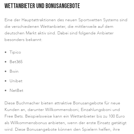
Wettanbieter und Bonusangebote
Eine der Hauptattraktionen des neuen Sportwetten Systems sind
die verschiedenen Wettanbieter, die mittlerweile auf dem
deutschen Markt aktiv sind. Dabei sind folgende Anbieter
besonders bekannt:
Tipico
Bet365
Bwin
Unibet
NetBet
Diese Buchmacher bieten attraktive Bonusangebote für neue
Kunden an, darunter Willkommensboni, Einzahlungsboni und
Free Bets. Beispielsweise kann ein Wettanbieter bis zu 100 Euro
als Willkommensbonus anbieten, wenn der erste Einsatz getätigt
wird. Diese Bonusangebote können den Spielern helfen, ihre