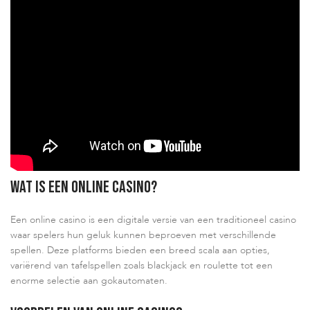
Wat is een online casino?
Een online casino is een digitale versie van een traditioneel casino
waar spelers hun geluk kunnen beproeven met verschillende
spellen. Deze platforms bieden een breed scala aan opties,
variërend van tafelspellen zoals blackjack en roulette tot een
enorme selectie aan gokautomaten.