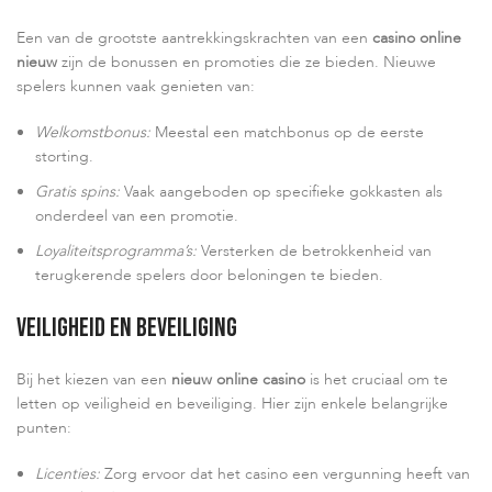
Een van de grootste aantrekkingskrachten van een
casino online
nieuw
zijn de bonussen en promoties die ze bieden. Nieuwe
spelers kunnen vaak genieten van:
Welkomstbonus:
Meestal een matchbonus op de eerste
storting.
Gratis spins:
Vaak aangeboden op specifieke gokkasten als
onderdeel van een promotie.
Loyaliteitsprogramma’s:
Versterken de betrokkenheid van
terugkerende spelers door beloningen te bieden.
Veiligheid en beveiliging
Bij het kiezen van een
nieuw online casino
is het cruciaal om te
letten op veiligheid en beveiliging. Hier zijn enkele belangrijke
punten:
Licenties:
Zorg ervoor dat het casino een vergunning heeft van