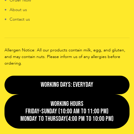
Order Now
About us
Contact us
Allergen Notice: All our products contain milk, egg, and gluten,
and may contain nuts. Please inform us of any allergies before
ordering.
Working Days: EveryDay
Working Hours
Friday-Sunday (10:00 AM to 11:00 PM)
Monday to Thursday(4:00 PM to 10:00 PM)