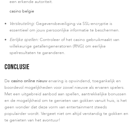
een erkende autoriteit.
casino belgie
Versleuteling:
Gegevensbeveiliging via SSL-encryptie is
essentieel om jouw persoonlijke informatie te beschermen.
Eerlijke spellen:
Controleer of het casino gebruikmaakt van
willekeurige getallengeneratoren (RNG) om eerlijke
spelresultaten te garanderen.
Conclusie
De
casino online nieuw
ervaring is opwindend, toegankelijk en
boordevol mogelijkheden voor zowel nieuwe als ervaren spelers.
Met een uitgebreid aanbod aan spellen, aantrekkelijke bonussen
en de mogelijkheid om te genieten van gokken vanuit huis, is het
geen wonder dat deze vorm van entertainment steeds
populairder wordt. Vergeet niet om altijd verstandig te gokken en
te genieten van het avontuur!